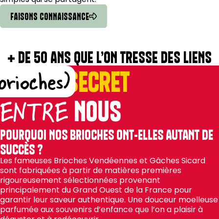
FAISONS CONNAISSANCE
+ DE 50 ANS QUE L’ON TRESSE DES LIENS
PAS DE
SECRET
brioches)
NOUS
ENTRE
POURQUOI NOS BRIOCHES ONT-ELLES AUTANT DE
SUCCÈS ?
Les fameuses Brioches Vendéennes et Gâches Sicard
sont fabriquées à partir de matières premières
rigoureusement sélectionnées provenant
principalement du Grand Ouest de la France pour
garantir leur saveur authentique. Une douceur moelleuse
parfumée aux souvenirs d’enfance que l’on a plaisir à