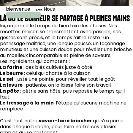
bienvenue
Nous
chez
LÀ OÙ LE BONHEUR SE PARTAGE À PLEINES MAINS
Ici, on prend le temps de bien faire les choses. Nos
recettes maison se transmettent avec passion, nos
gestes sont précis, et le temps fait le reste : un
pétrissage maîtrisé, une longue pousse, un façonnage
minutieux et une cuisson douce pour révéler une brioche
au moelleux incomparable et pleine de saveurs.
Les ingrédients qui comptent :
La farine
: des blés cultivés juste à côté
Le beurre
: celui qui chante à la cuisson
Le sel
: juste une pointe, pour réveiller tout le goût
La levure
: patiente, on la laisse faire son travail
La pâte
: pétrie sans hâte, puis reposée le temps qu’il
faut
Le tressage à la main
, l’étape qu’aucune machine ne
remplace
C’est tout notre
savoir-faire briocher
qui s’exprime
dans chaque brioche, pour faire naître ces plaisirs
simples qui se partagent.