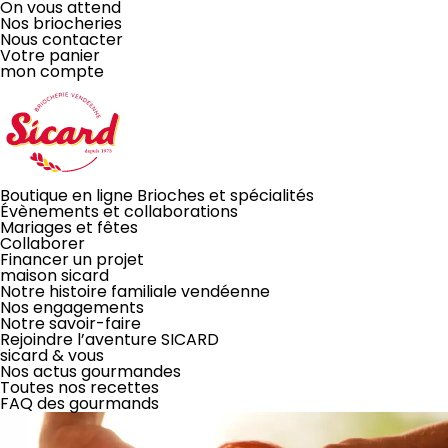
On vous attend
Nos briocheries
Nous contacter
Votre panier
mon compte
LA BRIOCHE
Boutique en ligne
Brioches et spécialités
Évènements
et collaborations
Mariages et fêtes
À PARTAGER
Collaborer
Financer un projet
maison sicard
Notre histoire familiale vendéenne
ou pas!
Nos engagements
Notre savoir-faire
JE COMMANDE EN LIGNE
Rejoindre l’aventure SICARD
sicard & vous
Disponible aussi dans toutes nos briocheries
Nos actus gourmandes
Toutes nos recettes
FAQ des gourmands