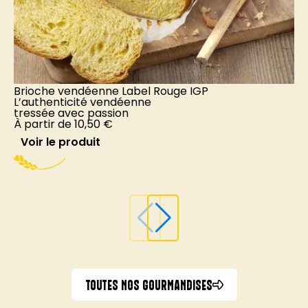
Brioche vendéenne Label Rouge IGP
G
L’authenticité vendéenne
tressée avec passion
T
À partir de
10,50
€
n
À
Voir le produit
TOUTES NOS GOURMANDISES