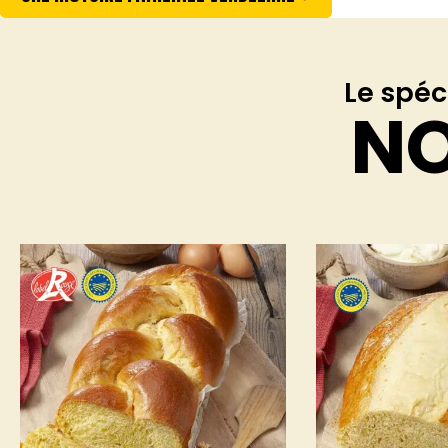
Le spéc
N