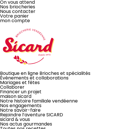
On vous attend
Nos briocheries
Nous contacter
Votre panier
mon compte
LA BRIOCHE
Boutique en ligne
Brioches et spécialités
Évènements
et collaborations
Mariages et fêtes
Collaborer
Financer un projet
À PARTAGER
maison sicard
Notre histoire familiale vendéenne
Nos engagements
Notre savoir-faire
Rejoindre l’aventure SICARD
sicard & vous
Nos actus gourmandes
ou pas!
Toutes nos recettes