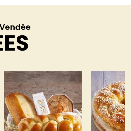
e Vendée
ÉES