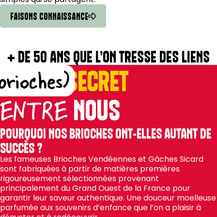
FAISONS CONNAISSANCE
+ DE 50 ANS QUE L’ON TRESSE DES LIENS
PAS DE
SECRET
brioches)
NOUS
ENTRE
POURQUOI NOS BRIOCHES ONT-ELLES AUTANT DE
SUCCÈS ?
Les fameuses Brioches Vendéennes et Gâches Sicard
sont fabriquées à partir de matières premières
rigoureusement sélectionnées provenant
principalement du Grand Ouest de la France pour
garantir leur saveur authentique. Une douceur moelleuse
parfumée aux souvenirs d’enfance que l’on a plaisir à