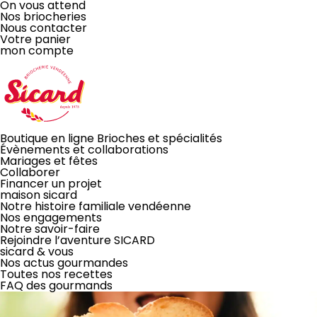
On vous attend
Nos briocheries
Nous contacter
Votre panier
mon compte
LA BRIOCHE
Boutique en ligne
Brioches et spécialités
Évènements
et collaborations
Mariages et fêtes
À PARTAGER
Collaborer
Financer un projet
maison sicard
Notre histoire familiale vendéenne
ou pas!
Nos engagements
Notre savoir-faire
JE COMMANDE EN LIGNE
Rejoindre l’aventure SICARD
sicard & vous
Disponible aussi dans toutes nos briocheries
Nos actus gourmandes
Toutes nos recettes
FAQ des gourmands