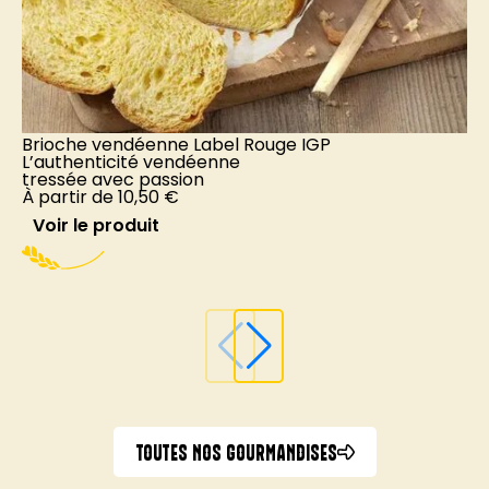
Brioche vendéenne Label Rouge IGP
G
L’authenticité vendéenne
tressée avec passion
T
À partir de
10,50
€
n
À
Voir le produit
TOUTES NOS GOURMANDISES