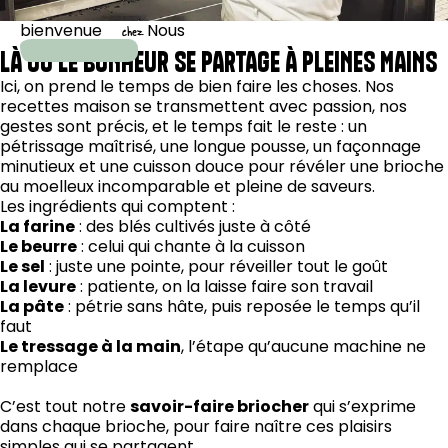
bienvenue
Nous
chez
LÀ OÙ LE BONHEUR SE PARTAGE À PLEINES MAINS
Ici, on prend le temps de bien faire les choses. Nos
recettes maison se transmettent avec passion, nos
gestes sont précis, et le temps fait le reste : un
pétrissage maîtrisé, une longue pousse, un façonnage
minutieux et une cuisson douce pour révéler une brioche
au moelleux incomparable et pleine de saveurs.
Les ingrédients qui comptent :
La farine
: des blés cultivés juste à côté
Le beurre
: celui qui chante à la cuisson
Le sel
: juste une pointe, pour réveiller tout le goût
La levure
: patiente, on la laisse faire son travail
La pâte
: pétrie sans hâte, puis reposée le temps qu’il
faut
Le tressage à la main
, l’étape qu’aucune machine ne
remplace
C’est tout notre
savoir-faire briocher
qui s’exprime
dans chaque brioche, pour faire naître ces plaisirs
simples qui se partagent.