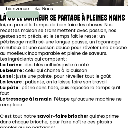
bienvenue
Nous
chez
LÀ OÙ LE BONHEUR SE PARTAGE À PLEINES MAINS
Ici, on prend le temps de bien faire les choses. Nos
recettes maison se transmettent avec passion, nos
gestes sont précis, et le temps fait le reste : un
pétrissage maîtrisé, une longue pousse, un façonnage
minutieux et une cuisson douce pour révéler une brioche
au moelleux incomparable et pleine de saveurs.
Les ingrédients qui comptent :
La farine
: des blés cultivés juste à côté
Le beurre
: celui qui chante à la cuisson
Le sel
: juste une pointe, pour réveiller tout le goût
La levure
: patiente, on la laisse faire son travail
La pâte
: pétrie sans hâte, puis reposée le temps qu’il
faut
Le tressage à la main
, l’étape qu’aucune machine ne
remplace
C’est tout notre
savoir-faire briocher
qui s’exprime
dans chaque brioche, pour faire naître ces plaisirs
simples qui se partagent.