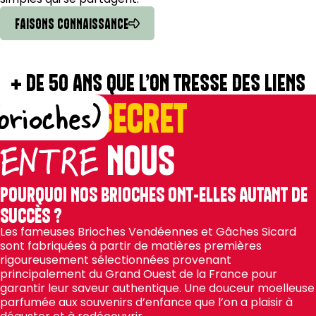
FAISONS CONNAISSANCE
+ DE 50 ANS QUE L’ON TRESSE DES LIENS
PAS DE
SECRET
brioches)
NOUS
ENTRE
POURQUOI NOS BRIOCHES ONT-ELLES AUTANT DE
SUCCÈS ?
Les fameuses Brioches Vendéennes et Gâches Sicard
sont fabriquées à partir de matières premières
rigoureusement sélectionnées provenant
principalement du Grand Ouest de la France pour
garantir leur saveur authentique. Une douceur moelleuse
parfumée aux souvenirs d’enfance que l’on a plaisir à