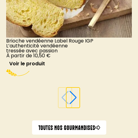
Brioche vendéenne Label Rouge IGP
G
L’authenticité vendéenne
tressée avec passion
T
À partir de
10,50
€
n
À
Voir le produit
TOUTES NOS GOURMANDISES