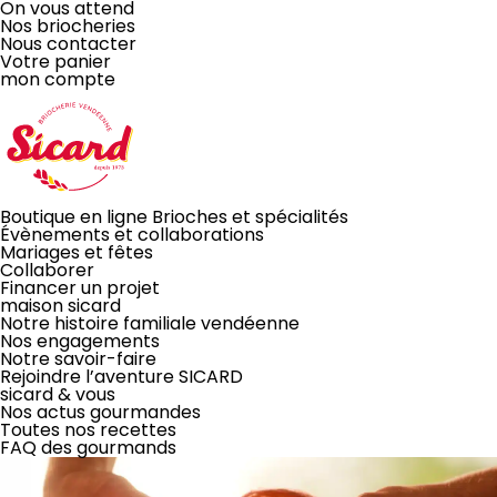
On vous attend
Nos briocheries
Nous contacter
Votre panier
mon compte
LA BRIOCHE
Boutique en ligne
Brioches et spécialités
Évènements
et collaborations
Mariages et fêtes
À PARTAGER
Collaborer
Financer un projet
maison sicard
Notre histoire familiale vendéenne
ou pas!
Nos engagements
Notre savoir-faire
JE COMMANDE EN LIGNE
Rejoindre l’aventure SICARD
sicard & vous
Disponible aussi dans toutes nos briocheries
Nos actus gourmandes
Toutes nos recettes
FAQ des gourmands