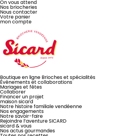
On vous attend
Nos briocheries
Nous contacter
Votre panier
mon compte
LA BRIOCHE
Boutique en ligne
Brioches et spécialités
Évènements
et collaborations
Mariages et fêtes
Collaborer
Financer un projet
À PARTAGER
maison sicard
Notre histoire familiale vendéenne
Nos engagements
Notre savoir-faire
Rejoindre l’aventure SICARD
sicard & vous
Nos actus gourmandes
ou pas!
Toutes nos recettes