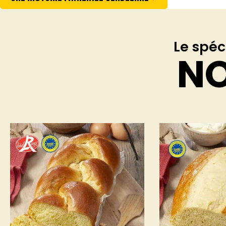
Le spéc
N