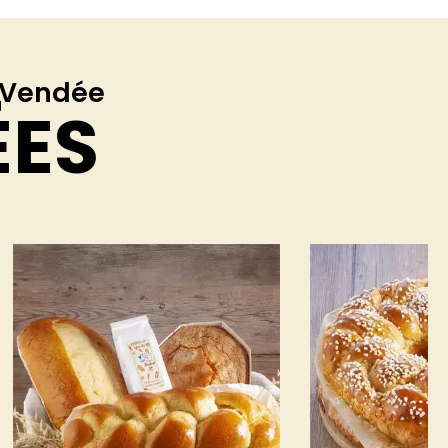
e Vendée
ÉES