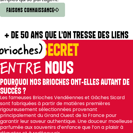
FAISONS CONNAISSANCE
+ DE 50 ANS QUE L’ON TRESSE DES LIENS
PAS DE
SECRET
brioches)
NOUS
ENTRE
POURQUOI NOS BRIOCHES ONT-ELLES AUTANT DE
SUCCÈS ?
Les fameuses Brioches Vendéennes et Gâches Sicard
sont fabriquées à partir de matières premières
rigoureusement sélectionnées provenant
principalement du Grand Ouest de la France pour
garantir leur saveur authentique. Une douceur moelleuse
parfumée aux souvenirs d’enfance que l’on a plaisir à