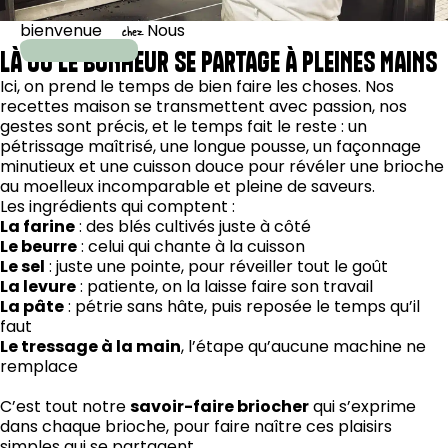
bienvenue
Nous
chez
LÀ OÙ LE BONHEUR SE PARTAGE À PLEINES MAINS
Ici, on prend le temps de bien faire les choses. Nos
recettes maison se transmettent avec passion, nos
gestes sont précis, et le temps fait le reste : un
pétrissage maîtrisé, une longue pousse, un façonnage
minutieux et une cuisson douce pour révéler une brioche
au moelleux incomparable et pleine de saveurs.
Les ingrédients qui comptent :
La farine
: des blés cultivés juste à côté
Le beurre
: celui qui chante à la cuisson
Le sel
: juste une pointe, pour réveiller tout le goût
La levure
: patiente, on la laisse faire son travail
La pâte
: pétrie sans hâte, puis reposée le temps qu’il
faut
Le tressage à la main
, l’étape qu’aucune machine ne
remplace
C’est tout notre
savoir-faire briocher
qui s’exprime
dans chaque brioche, pour faire naître ces plaisirs
simples qui se partagent.