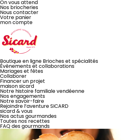
On vous attend
Nos briocheries
Nous contacter
Votre panier
mon compte
LA BRIOCHE
Boutique en ligne
Brioches et spécialités
Évènements
et collaborations
Mariages et fêtes
À PARTAGER
Collaborer
Financer un projet
maison sicard
Notre histoire familiale vendéenne
ou pas!
Nos engagements
Notre savoir-faire
JE COMMANDE EN LIGNE
Rejoindre l’aventure SICARD
sicard & vous
Disponible aussi dans toutes nos briocheries
Nos actus gourmandes
Toutes nos recettes
FAQ des gourmands