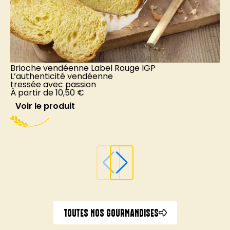
Brioche vendéenne Label Rouge IGP
G
L’authenticité vendéenne
tressée avec passion
T
À partir de
10,50
€
n
À
Voir le produit
TOUTES NOS GOURMANDISES